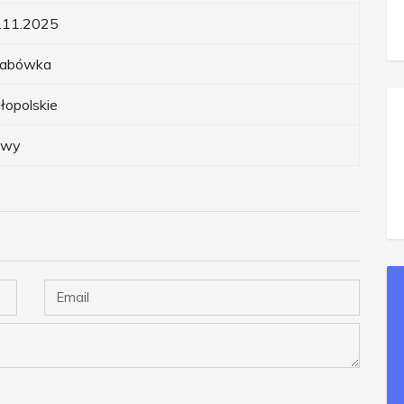
.11.2025
abówka
łopolskie
owy