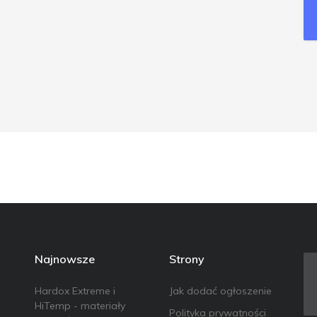
Najnowsze
Strony
Hardox Extreme i
Jak dodać ogłoszenie
HiTemp - materiały
Polityka prywatności