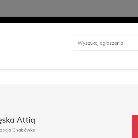
ska Attiq
izacja
Chabówka