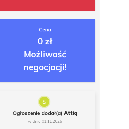
Cena
0 zł
Możliwość
negocjacji!
Ogłoszenie dodał(a)
Attiq
w dniu 01.11.2025