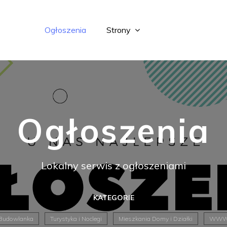
Ogłoszenia
Strony
Ogłoszenia
Lokalny serwis z ogłoszeniami
KATEGORIE
Budowlanka
Turystyka i Noclegi
Mieszkania Domy i Działki
WW