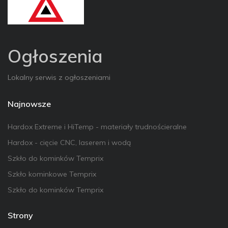
Ogłoszenia
Lokalny serwis z ogłoszeniami
Najnowsze
Hardox Extreme i HiTemp - materiały trudnościeralne
Hardox - cięcie CNC, laserem i wodą
Szkło do kominków Temprix
Szkło kominkowe Temprix
Szkło do kominków Temprix
Strony