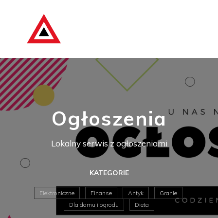
Ogłoszenia
Lokalny serwis z ogłoszeniami
KATEGORIE
Elektroniczne
Finanse
Antyk
Granie
Dla domu i ogrodu
Dieta