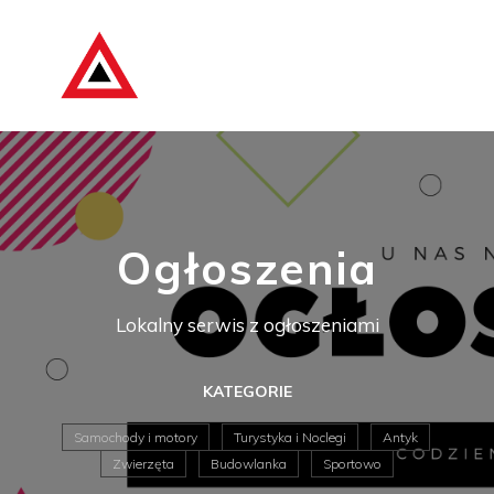
Ogłoszenia
Lokalny serwis z ogłoszeniami
KATEGORIE
Samochody i motory
Turystyka i Noclegi
Antyk
Zwierzęta
Budowlanka
Sportowo