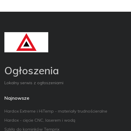
Ogłoszenia
Lokalny serwis z ogłoszeniami
Najnowsze
Hardox Extreme i HiTemp - materiały trudnościeralne
Hardox - cięcie CNC, laserem i wodą
Szkło do kominków Temprix