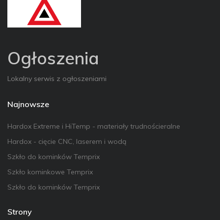
Ogłoszenia
Lokalny serwis z ogłoszeniami
Najnowsze
Hardox Extreme i HiTemp - materiały trudnościeralne
Hardox - cięcie CNC, laserem i wodą
Szkło do kominków Temprix
Szkło kominkowe Temprix
Szkło do kominków Temprix
Strony