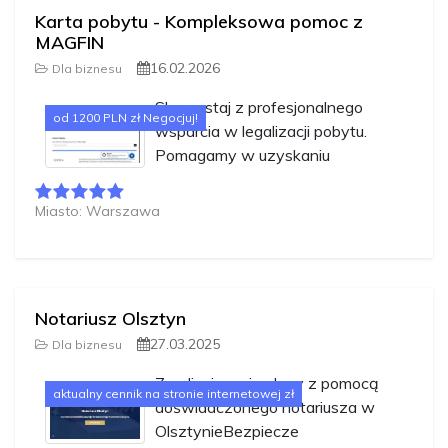
Karta pobytu - Kompleksowa pomoc z
MAGFIN
16.02.2026
Dla biznesu
Skorzystaj z profesjonalnego
od 1200 PLN zł Negocjuj!
wsparcia w legalizacji pobytu.
Pomagamy w uzyskaniu
Miasto: Warszawa
Notariusz Olsztyn
27.03.2025
Dla biznesu
Zrealizuj swoje plany z pomocą
aktualny cennik na stronie internetowej zł
doświadczonego notariusza w
OlsztynieBezpiecze