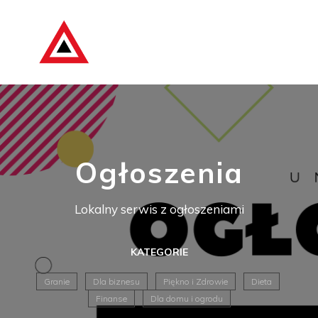
Ogłoszenia
Lokalny serwis z ogłoszeniami
KATEGORIE
Granie
Dla biznesu
Piękno i Zdrowie
Dieta
Finanse
Dla domu i ogrodu