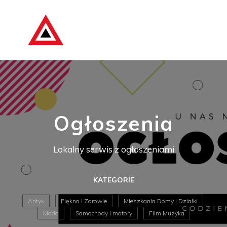
Ogłoszenia
Lokalny serwis z ogłoszeniami
KATEGORIE
Antyk
Piękno i Zdrowie
Mieszkania Domy i Działki
Moda
Samochody i motory
Film Muzyka