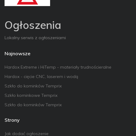
Ogłoszenia
Lokalny serwis z ogłoszeniami
Najnowsze
Hardox Extreme i HiTemp - materiały trudnościeralne
Hardox - cięcie CNC, laserem i wodą
Szkło do kominków Temprix
Szkło kominkowe Temprix
Szkło do kominków Temprix
Strony
Jak dodać ogłoszenie