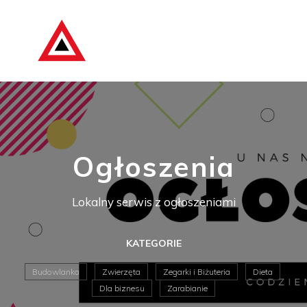
Ogłoszenia
Lokalny serwis z ogłoszeniami
KATEGORIE
Budowlanka
Zwierzęta
Zegarki i Biżuteria
Dieta
Dla biznesu
Zarabianie