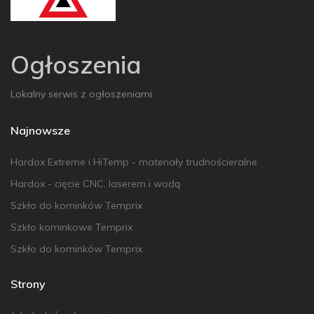
Ogłoszenia
Lokalny serwis z ogłoszeniami
Najnowsze
Hardox Extreme i HiTemp - materiały trudnościeralne
Hardox - cięcie CNC, laserem i wodą
Szkło do kominków Temprix
Szkło kominkowe Temprix
Szkło do kominków Temprix
Strony