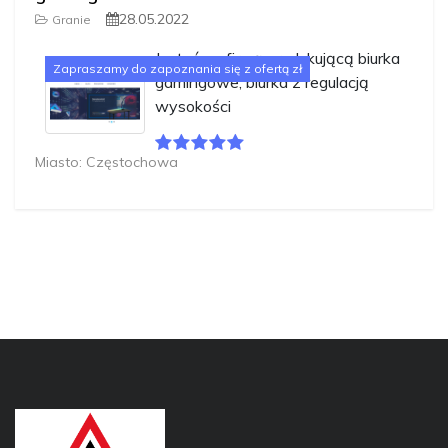
28.05.2022
Granie
Jesteśmy firmą produkującą biurka
Zapraszamy do zapoznania się z ofertą zł
gamingowe, biurka z regulacją
wysokości
Miasto: Częstochowa