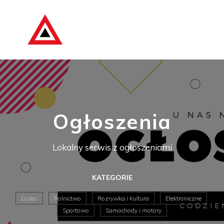
Ogłoszenia
Lokalny serwis z ogłoszeniami
KATEGORIE
Dzieci
Rolnictwo
Rozrywka i Kultura
Elektroniczne
Sportowo
Samochody i motory