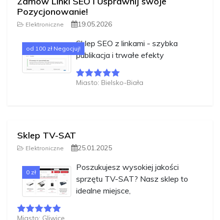
Zamów Linki SEO i Usprawnij swoje
Pozycjonowanie!
19.05.2026
Elektroniczne
Sklep SEO z linkami - szybka
od 100 zł Negocjuj!
publikacja i trwałe efekty
Miasto: Bielsko-Biała
Sklep TV-SAT
25.01.2025
Elektroniczne
Poszukujesz wysokiej jakości
0 zł
sprzętu TV-SAT? Nasz sklep to
idealne miejsce,
Miasto: Gliwice