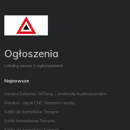
Ogłoszenia
Lokalny serwis z ogłoszeniami
Najnowsze
Hardox Extreme i HiTemp - materiały trudnościeralne
Hardox - cięcie CNC, laserem i wodą
Szkło do kominków Temprix
Szkło kominkowe Temprix
Szkło do kominków Temprix