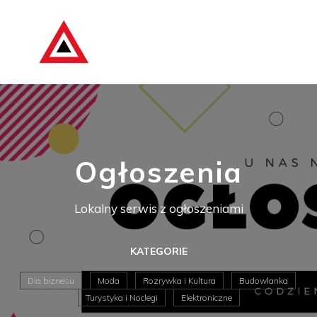
Ogłoszenia
Lokalny serwis z ogłoszeniami
KATEGORIE
Dla biznesu
Moda
Rozrywka i Kultura
Budowlanka
Turystyka i Noclegi
Elektroniczne